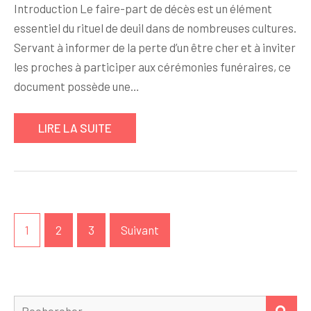
Introduction Le faire-part de décès est un élément
essentiel du rituel de deuil dans de nombreuses cultures.
Servant à informer de la perte d’un être cher et à inviter
les proches à participer aux cérémonies funéraires, ce
document possède une…
LIRE LA SUITE
Pagination
1
2
3
Suivant
des
publications
Rechercher :
REC